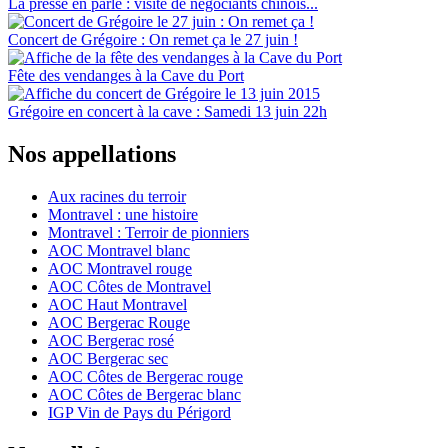
La presse en parle : visite de négociants chinois...
Concert de Grégoire : On remet ça le 27 juin !
Fête des vendanges à la Cave du Port
Grégoire en concert à la cave : Samedi 13 juin 22h
Nos appellations
Aux racines du terroir
Montravel : une histoire
Montravel : Terroir de pionniers
AOC Montravel blanc
AOC Montravel rouge
AOC Côtes de Montravel
AOC Haut Montravel
AOC Bergerac Rouge
AOC Bergerac rosé
AOC Bergerac sec
AOC Côtes de Bergerac rouge
AOC Côtes de Bergerac blanc
IGP Vin de Pays du Périgord