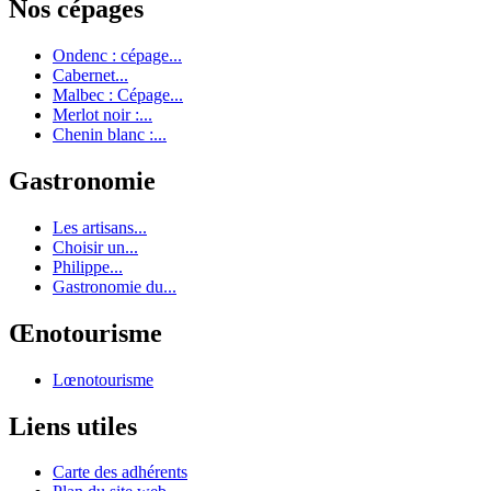
Nos cépages
Ondenc : cépage...
Cabernet...
Malbec : Cépage...
Merlot noir :...
Chenin blanc :...
Gastronomie
Les artisans...
Choisir un...
Philippe...
Gastronomie du...
Œnotourisme
Lœnotourisme
Liens utiles
Carte des adhérents