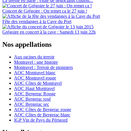
La presse en parle : visite de négociants chinois...
Concert de Grégoire : On remet ça le 27 juin !
Fête des vendanges à la Cave du Port
Grégoire en concert à la cave : Samedi 13 juin 22h
Nos appellations
Aux racines du terroir
Montravel : une histoire
Montravel : Terroir de pionniers
AOC Montravel blanc
AOC Montravel rouge
AOC Côtes de Montravel
AOC Haut Montravel
AOC Bergerac Rouge
AOC Bergerac rosé
AOC Bergerac sec
AOC Côtes de Bergerac rouge
AOC Côtes de Bergerac blanc
IGP Vin de Pays du Périgord