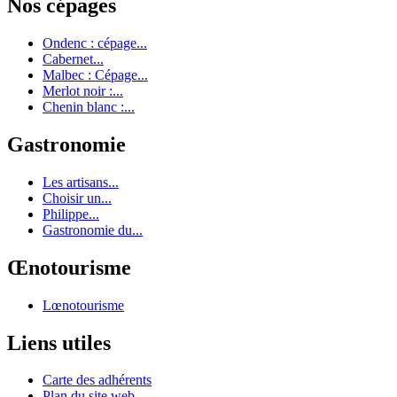
Nos cépages
Ondenc : cépage...
Cabernet...
Malbec : Cépage...
Merlot noir :...
Chenin blanc :...
Gastronomie
Les artisans...
Choisir un...
Philippe...
Gastronomie du...
Œnotourisme
Lœnotourisme
Liens utiles
Carte des adhérents
Plan du site web