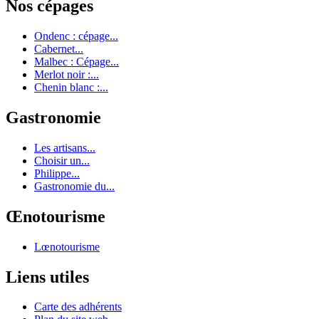
Nos cépages
Ondenc : cépage...
Cabernet...
Malbec : Cépage...
Merlot noir :...
Chenin blanc :...
Gastronomie
Les artisans...
Choisir un...
Philippe...
Gastronomie du...
Œnotourisme
Lœnotourisme
Liens utiles
Carte des adhérents