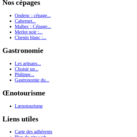
Nos cépages
Ondenc : cépage...
Cabernet...
Malbec : Cépage...
Merlot noir :...
Chenin blanc :...
Gastronomie
Les artisans...
Choisir un...
Philippe...
Gastronomie du...
Œnotourisme
Lœnotourisme
Liens utiles
Carte des adhérents