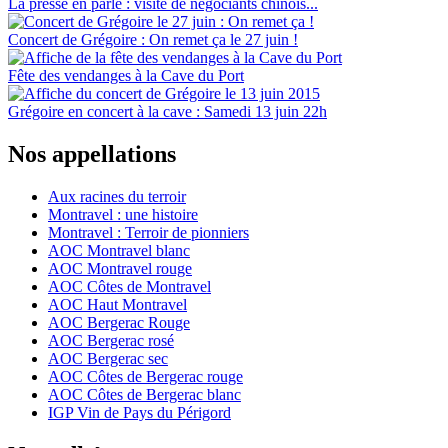
La presse en parle : visite de négociants chinois...
Concert de Grégoire : On remet ça le 27 juin !
Fête des vendanges à la Cave du Port
Grégoire en concert à la cave : Samedi 13 juin 22h
Nos appellations
Aux racines du terroir
Montravel : une histoire
Montravel : Terroir de pionniers
AOC Montravel blanc
AOC Montravel rouge
AOC Côtes de Montravel
AOC Haut Montravel
AOC Bergerac Rouge
AOC Bergerac rosé
AOC Bergerac sec
AOC Côtes de Bergerac rouge
AOC Côtes de Bergerac blanc
IGP Vin de Pays du Périgord