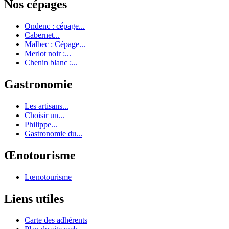
Nos cépages
Ondenc : cépage...
Cabernet...
Malbec : Cépage...
Merlot noir :...
Chenin blanc :...
Gastronomie
Les artisans...
Choisir un...
Philippe...
Gastronomie du...
Œnotourisme
Lœnotourisme
Liens utiles
Carte des adhérents