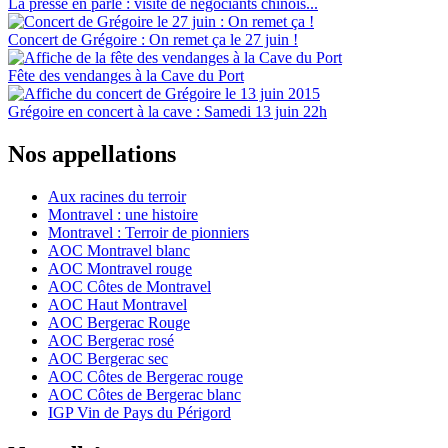
La presse en parle : visite de négociants chinois...
Concert de Grégoire : On remet ça le 27 juin !
Fête des vendanges à la Cave du Port
Grégoire en concert à la cave : Samedi 13 juin 22h
Nos appellations
Aux racines du terroir
Montravel : une histoire
Montravel : Terroir de pionniers
AOC Montravel blanc
AOC Montravel rouge
AOC Côtes de Montravel
AOC Haut Montravel
AOC Bergerac Rouge
AOC Bergerac rosé
AOC Bergerac sec
AOC Côtes de Bergerac rouge
AOC Côtes de Bergerac blanc
IGP Vin de Pays du Périgord