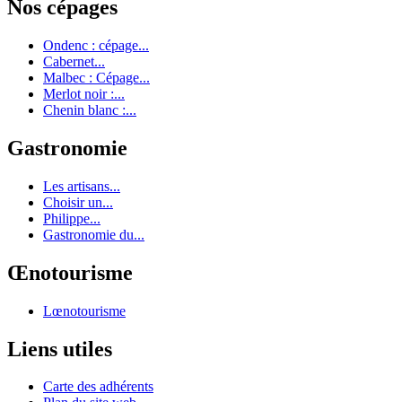
Nos cépages
Ondenc : cépage...
Cabernet...
Malbec : Cépage...
Merlot noir :...
Chenin blanc :...
Gastronomie
Les artisans...
Choisir un...
Philippe...
Gastronomie du...
Œnotourisme
Lœnotourisme
Liens utiles
Carte des adhérents