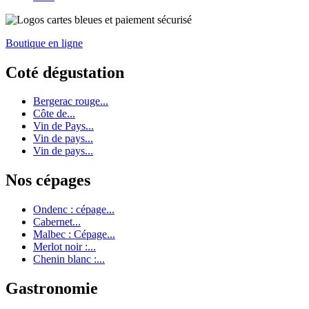
Boutique en ligne
Coté dégustation
Bergerac rouge...
Côte de...
Vin de Pays...
Vin de pays...
Vin de pays...
Nos cépages
Ondenc : cépage...
Cabernet...
Malbec : Cépage...
Merlot noir :...
Chenin blanc :...
Gastronomie