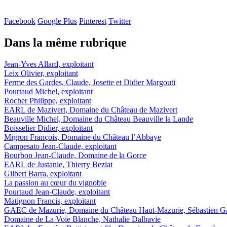
Facebook
Google Plus
Pinterest
Twitter
Dans la même rubrique
Jean-Yves Allard, exploitant
Leix Olivier, exploitant
Ferme des Gardes, Claude, Josette et Didier Margouti
Pourtaud Michel, exploitant
Rocher Philippe, exploitant
EARL de Mazivert, Domaine du Château de Mazivert
Beauville Michel, Domaine du Château Beauville la Lande
Boisselier Didier, exploitant
Migron François, Domaine du Château l’Abbaye
Campesato Jean-Claude, exploitant
Bourbon Jean-Claude, Domaine de la Gorce
EARL de Justanie, Thierry Beziat
Gilbert Barra, exploitant
La passion au cœur du vignoble
Pourtaud Jean-Claude, exploitant
Matignon Francis, exploitant
GAEC de Mazurie, Domaine du Château Haut-Mazurie, Sébastien Ga
Domaine de La Voie Blanche, Nathalie Dalbavie