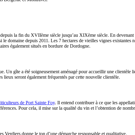
depuis la fin du XVIIème siècle jusqu’au XIXème siècle. En devenant 
si le domaine depuis 2011. Les 7 hectares de vieilles vignes existantes 
ntaires également situés en bordure de Dordogne.
e. Un gîte a été soigneusement aménagé pour accueillir une clientèle lié
 lieux seront également fréquentés par cette nouvelle clientèle.
ticulteurs de Port Sainte Foy
. Il entend contribuer à ce que les appella
férences. Pour cela, il mise sur la qualité du vin et l’obtention de nomb
 Verdiers donne le ton d’une démarche responsable et qualitative.