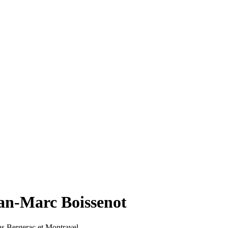
an-Marc Boissenot
ns Bergerac et Montravel.