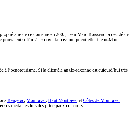
propriétaire de ce domaine en 2003, Jean-Marc Boissenot a décidé de
ne pouvaient suffire à assouvir la passion qu’entretient Jean-Marc
e à l’oenotourisme. Si la clientèle anglo-saxonne est aujourd’hui très
tions
Bergerac
,
Montravel
,
Haut Montravel
et
Côtes de Montravel
reuses médailles lors des principaux concours.