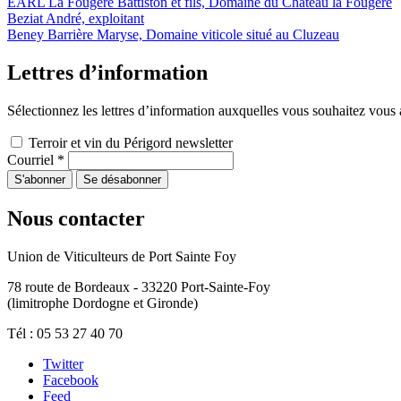
EARL La Fougère Battiston et fils, Domaine du Château la Fougère
Beziat André, exploitant
Beney Barrière Maryse, Domaine viticole situé au Cluzeau
Lettres d’information
Sélectionnez les lettres d’information auxquelles vous souhaitez vou
Terroir et vin du Périgord newsletter
Courriel
*
Nous contacter
Union de Viticulteurs de Port Sainte Foy
78 route de Bordeaux - 33220 Port-Sainte-Foy
(limitrophe Dordogne et Gironde)
Tél : 05 53 27 40 70
Twitter
Facebook
Feed