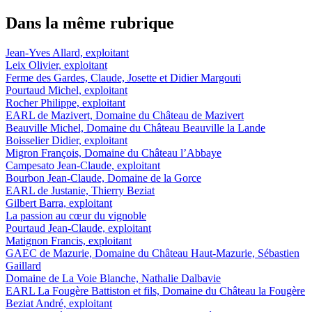
Dans la même rubrique
Jean-Yves Allard, exploitant
Leix Olivier, exploitant
Ferme des Gardes, Claude, Josette et Didier Margouti
Pourtaud Michel, exploitant
Rocher Philippe, exploitant
EARL de Mazivert, Domaine du Château de Mazivert
Beauville Michel, Domaine du Château Beauville la Lande
Boisselier Didier, exploitant
Migron François, Domaine du Château l’Abbaye
Campesato Jean-Claude, exploitant
Bourbon Jean-Claude, Domaine de la Gorce
EARL de Justanie, Thierry Beziat
Gilbert Barra, exploitant
La passion au cœur du vignoble
Pourtaud Jean-Claude, exploitant
Matignon Francis, exploitant
GAEC de Mazurie, Domaine du Château Haut-Mazurie, Sébastien
Gaillard
Domaine de La Voie Blanche, Nathalie Dalbavie
EARL La Fougère Battiston et fils, Domaine du Château la Fougère
Beziat André, exploitant