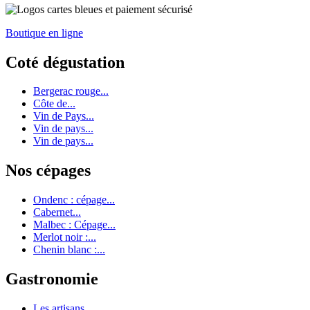
Boutique en ligne
Coté dégustation
Bergerac rouge...
Côte de...
Vin de Pays...
Vin de pays...
Vin de pays...
Nos cépages
Ondenc : cépage...
Cabernet...
Malbec : Cépage...
Merlot noir :...
Chenin blanc :...
Gastronomie
Les artisans...