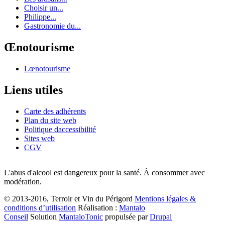
Choisir un...
Philippe...
Gastronomie du...
Œnotourisme
Lœnotourisme
Liens utiles
Carte des adhérents
Plan du site web
Politique daccessibilité
Sites web
CGV
L'abus d'alcool est dangereux pour la santé. À consommer avec
modération.
© 2013-2016, Terroir et Vin du Périgord
Mentions légales &
conditions d’utilisation
Réalisation :
Mantalo
Conseil
Solution
MantaloTonic
propulsée par
Drupal