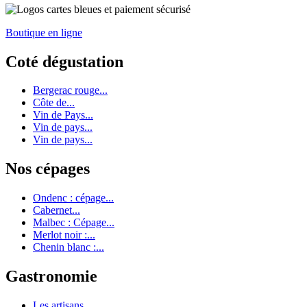
Boutique en ligne
Coté dégustation
Bergerac rouge...
Côte de...
Vin de Pays...
Vin de pays...
Vin de pays...
Nos cépages
Ondenc : cépage...
Cabernet...
Malbec : Cépage...
Merlot noir :...
Chenin blanc :...
Gastronomie
Les artisans...