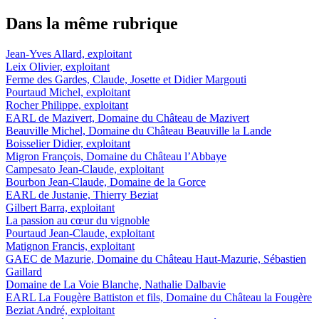
Dans la même rubrique
Jean-Yves Allard, exploitant
Leix Olivier, exploitant
Ferme des Gardes, Claude, Josette et Didier Margouti
Pourtaud Michel, exploitant
Rocher Philippe, exploitant
EARL de Mazivert, Domaine du Château de Mazivert
Beauville Michel, Domaine du Château Beauville la Lande
Boisselier Didier, exploitant
Migron François, Domaine du Château l’Abbaye
Campesato Jean-Claude, exploitant
Bourbon Jean-Claude, Domaine de la Gorce
EARL de Justanie, Thierry Beziat
Gilbert Barra, exploitant
La passion au cœur du vignoble
Pourtaud Jean-Claude, exploitant
Matignon Francis, exploitant
GAEC de Mazurie, Domaine du Château Haut-Mazurie, Sébastien
Gaillard
Domaine de La Voie Blanche, Nathalie Dalbavie
EARL La Fougère Battiston et fils, Domaine du Château la Fougère
Beziat André, exploitant