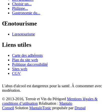
Choisir un...
Philippe...
Gastronomie du...
Œnotourisme
Lœnotourisme
Liens utiles
Carte des adhérents
Plan du site web
Politique daccessibilité
Sites web
CGV
L'abus d'alcool est dangereux pour la santé. À consommer avec
modération.
© 2013-2016, Terroir et Vin du Périgord
Mentions légales &
conditions d’utilisation
Réalisation :
Mantalo
Conseil
Solution
MantaloTonic
propulsée par
Drupal