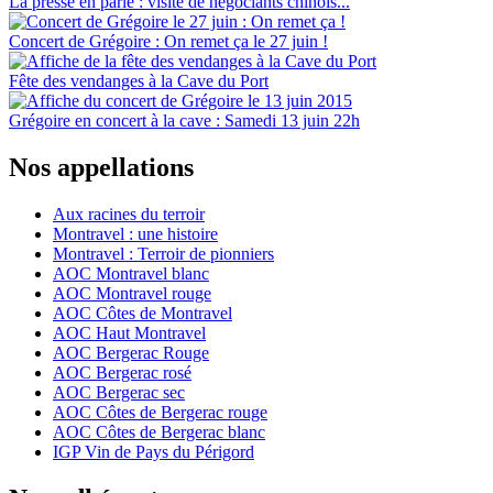
La presse en parle : visite de négociants chinois...
Concert de Grégoire : On remet ça le 27 juin !
Fête des vendanges à la Cave du Port
Grégoire en concert à la cave : Samedi 13 juin 22h
Nos appellations
Aux racines du terroir
Montravel : une histoire
Montravel : Terroir de pionniers
AOC Montravel blanc
AOC Montravel rouge
AOC Côtes de Montravel
AOC Haut Montravel
AOC Bergerac Rouge
AOC Bergerac rosé
AOC Bergerac sec
AOC Côtes de Bergerac rouge
AOC Côtes de Bergerac blanc
IGP Vin de Pays du Périgord