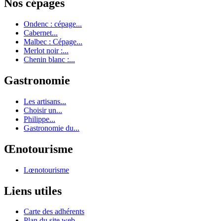
Nos cépages
Ondenc : cépage...
Cabernet...
Malbec : Cépage...
Merlot noir :...
Chenin blanc :...
Gastronomie
Les artisans...
Choisir un...
Philippe...
Gastronomie du...
Œnotourisme
Lœnotourisme
Liens utiles
Carte des adhérents
Plan du site web