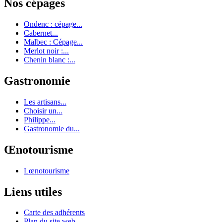
Nos cépages
Ondenc : cépage...
Cabernet...
Malbec : Cépage...
Merlot noir :...
Chenin blanc :...
Gastronomie
Les artisans...
Choisir un...
Philippe...
Gastronomie du...
Œnotourisme
Lœnotourisme
Liens utiles
Carte des adhérents
Plan du site web