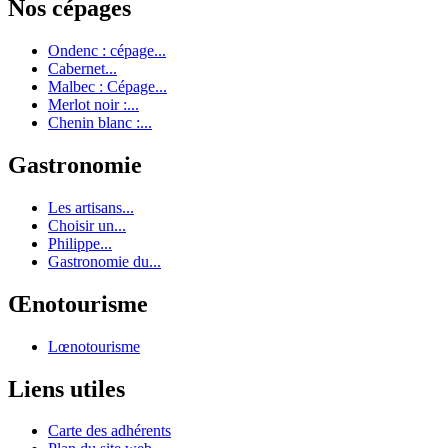
Nos cépages
Ondenc : cépage...
Cabernet...
Malbec : Cépage...
Merlot noir :...
Chenin blanc :...
Gastronomie
Les artisans...
Choisir un...
Philippe...
Gastronomie du...
Œnotourisme
Lœnotourisme
Liens utiles
Carte des adhérents