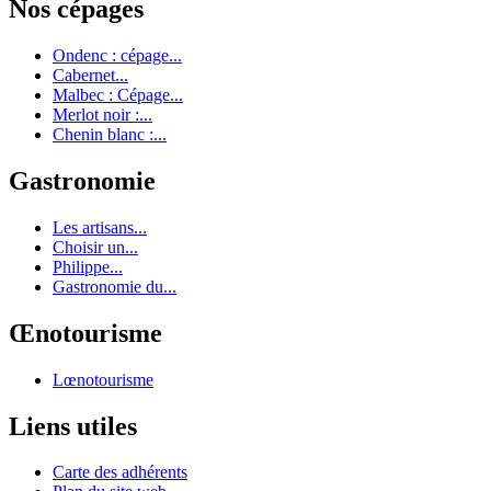
Nos cépages
Ondenc : cépage...
Cabernet...
Malbec : Cépage...
Merlot noir :...
Chenin blanc :...
Gastronomie
Les artisans...
Choisir un...
Philippe...
Gastronomie du...
Œnotourisme
Lœnotourisme
Liens utiles
Carte des adhérents