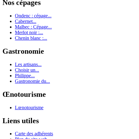
Nos cépages
Ondenc : cépage...
Cabernet...
Malbec : Cépage...
Merlot noir :...
Chenin blanc :...
Gastronomie
Les artisans...
Choisir un...
Philippe...
Gastronomie du...
Œnotourisme
Lœnotourisme
Liens utiles
Carte des adhérents