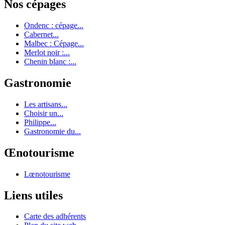
Nos cépages
Ondenc : cépage...
Cabernet...
Malbec : Cépage...
Merlot noir :...
Chenin blanc :...
Gastronomie
Les artisans...
Choisir un...
Philippe...
Gastronomie du...
Œnotourisme
Lœnotourisme
Liens utiles
Carte des adhérents