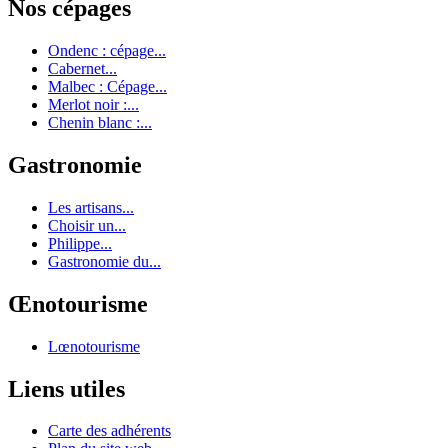
Nos cépages
Ondenc : cépage...
Cabernet...
Malbec : Cépage...
Merlot noir :...
Chenin blanc :...
Gastronomie
Les artisans...
Choisir un...
Philippe...
Gastronomie du...
Œnotourisme
Lœnotourisme
Liens utiles
Carte des adhérents