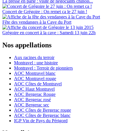
La presse en parle : visite de négociants chinois...
Concert de Grégoire : On remet ça le 27 juin !
Fête des vendanges à la Cave du Port
Grégoire en concert à la cave : Samedi 13 juin 22h
Nos appellations
Aux racines du terroir
Montravel : une histoire
Montravel : Terroir de pionniers
AOC Montravel blanc
AOC Montravel rouge
AOC Côtes de Montravel
AOC Haut Montravel
AOC Bergerac Rouge
AOC Bergerac rosé
AOC Bergerac sec
AOC Côtes de Bergerac rouge
AOC Côtes de Bergerac blanc
IGP Vin de Pays du Périgord