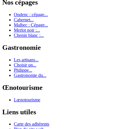
Nos cépages
Ondenc : cépage...
Cabernet...
Malbec : Cépage...
Merlot noir :...
Chenin blanc :...
Gastronomie
Les artisans...
Choisir un...
Philippe...
Gastronomie du...
Œnotourisme
Lœnotourisme
Liens utiles
Carte des adhérents