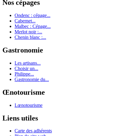
Nos cépages
Ondenc : cépage...
Cabernet...
Malbec : Cépage...
Merlot noir :...
Chenin blanc :...
Gastronomie
Les artisans...
Choisir un...
Philippe...
Gastronomie du...
Œnotourisme
Lœnotourisme
Liens utiles
Carte des adhérents