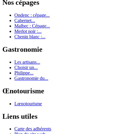
Nos cépages
Ondenc : cépage...
Cabernet...
Malbec : Cépage...
Merlot noir :...
Chenin blanc :...
Gastronomie
Les artisans...
Choisir un...
Philippe...
Gastronomie du...
Œnotourisme
Lœnotourisme
Liens utiles
Carte des adhérents