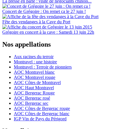
La presse en parle : visite de négociants chinois...
Concert de Grégoire : On remet ça le 27 juin !
Fête des vendanges à la Cave du Port
Grégoire en concert à la cave : Samedi 13 juin 22h
Nos appellations
Aux racines du terroir
Montravel : une histoire
Montravel : Terroir de pionniers
AOC Montravel blanc
AOC Montravel rouge
AOC Côtes de Montravel
AOC Haut Montravel
AOC Bergerac Rouge
AOC Bergerac rosé
AOC Bergerac sec
AOC Côtes de Bergerac rouge
AOC Côtes de Bergerac blanc
IGP Vin de Pays du Périgord