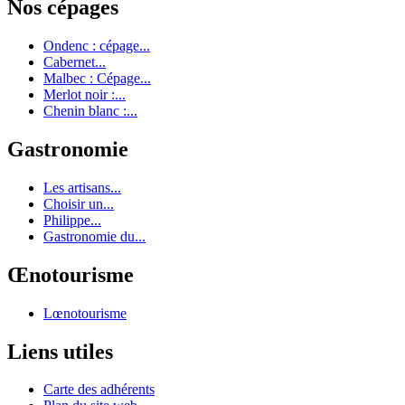
Nos cépages
Ondenc : cépage...
Cabernet...
Malbec : Cépage...
Merlot noir :...
Chenin blanc :...
Gastronomie
Les artisans...
Choisir un...
Philippe...
Gastronomie du...
Œnotourisme
Lœnotourisme
Liens utiles
Carte des adhérents