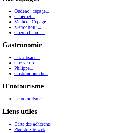
Ondenc : cépage...
Cabernet...
Malbec : Cépage...
Merlot noir :...
Chenin blanc :...
Gastronomie
Les artisans...
Choisir un...
Philippe...
Gastronomie du...
Œnotourisme
Lœnotourisme
Liens utiles
Carte des adhérents
Plan du site web