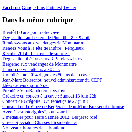
Facebook
Google Plus
Pinterest
Twitter
Dans la même rubrique
Bientôt 80 ans pour notre cave!
Dégustation au Leclerc de Pineuilh : 8 et 9 août
Rendez-vous aux vendanges de Montmartre
Rendez-vous à la fête de lhuître - Périgueux
Récolte 2014 : La cave a le sourire !
Dégustation théâtrale aux 3 Baudets - Paris
Bergerac aux vendanges de Montmartre
Lunion de viticulteurs a 80 ans
Un millésime 2014 digne des 80 ans de la cave
Jean-Marc Boissenot, nouvel administrateur du CEPF
Idées cadeaux pour Noël
Première VinoRando en pays foyen
Grégoire en concert à la cave : Samedi 13 juin 22h
Concert de Grégoire : On remet ça le 27 juin !
Consulat de la Vinée de Bergerac : Jean-Marc Boissenot intronisé
Avec "Lesmotorigoles", tout sourit !
2 médailles pour Terre Satinée 2012, Bergerac rosé
Cuvée Spéciale : Chasses Présidentielles
Nouveaux horaires de la boutique