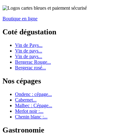
Boutique en ligne
Coté dégustation
Vin de Pays...
Vin de pays...
Vin de pays...
Bergerac Rouge...
Bergerac rosé...
Nos cépages
Ondenc : cépage...
Cabernet...
Malbec : Cépage...
Merlot noir :...
Chenin blanc :...
Gastronomie