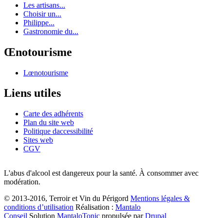
Les artisans...
Choisir un...
Philippe...
Gastronomie du...
Œnotourisme
Lœnotourisme
Liens utiles
Carte des adhérents
Plan du site web
Politique daccessibilité
Sites web
CGV
L'abus d'alcool est dangereux pour la santé. À consommer avec
modération.
© 2013-2016, Terroir et Vin du Périgord
Mentions légales &
conditions d’utilisation
Réalisation :
Mantalo
Conseil
Solution
MantaloTonic
propulsée par
Drupal