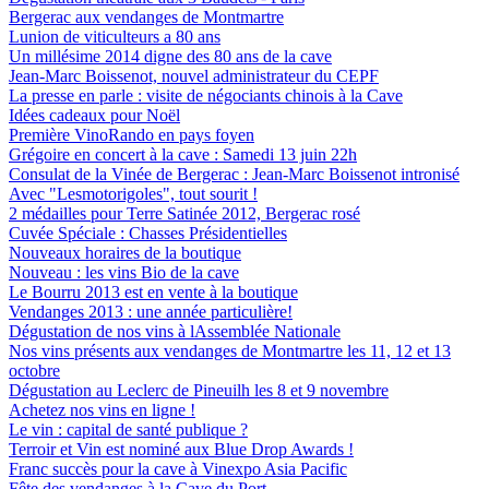
Bergerac aux vendanges de Montmartre
Lunion de viticulteurs a 80 ans
Un millésime 2014 digne des 80 ans de la cave
Jean-Marc Boissenot, nouvel administrateur du CEPF
La presse en parle : visite de négociants chinois à la Cave
Idées cadeaux pour Noël
Première VinoRando en pays foyen
Grégoire en concert à la cave : Samedi 13 juin 22h
Consulat de la Vinée de Bergerac : Jean-Marc Boissenot intronisé
Avec "Lesmotorigoles", tout sourit !
2 médailles pour Terre Satinée 2012, Bergerac rosé
Cuvée Spéciale : Chasses Présidentielles
Nouveaux horaires de la boutique
Nouveau : les vins Bio de la cave
Le Bourru 2013 est en vente à la boutique
Vendanges 2013 : une année particulière!
Dégustation de nos vins à lAssemblée Nationale
Nos vins présents aux vendanges de Montmartre les 11, 12 et 13
octobre
Dégustation au Leclerc de Pineuilh les 8 et 9 novembre
Achetez nos vins en ligne !
Le vin : capital de santé publique ?
Terroir et Vin est nominé aux Blue Drop Awards !
Franc succès pour la cave à Vinexpo Asia Pacific
Fête des vendanges à la Cave du Port