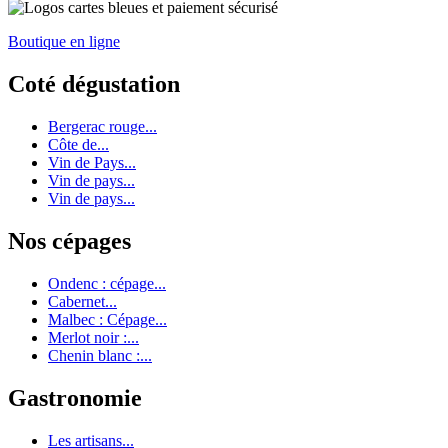
Boutique en ligne
Coté dégustation
Bergerac rouge...
Côte de...
Vin de Pays...
Vin de pays...
Vin de pays...
Nos cépages
Ondenc : cépage...
Cabernet...
Malbec : Cépage...
Merlot noir :...
Chenin blanc :...
Gastronomie
Les artisans...