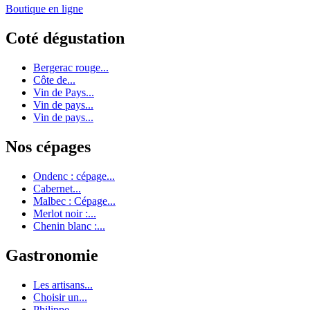
Boutique en ligne
Coté dégustation
Bergerac rouge...
Côte de...
Vin de Pays...
Vin de pays...
Vin de pays...
Nos cépages
Ondenc : cépage...
Cabernet...
Malbec : Cépage...
Merlot noir :...
Chenin blanc :...
Gastronomie
Les artisans...
Choisir un...
Philippe...