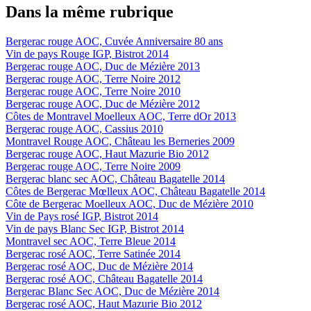
Dans la même rubrique
Bergerac rouge AOC, Cuvée Anniversaire 80 ans
Vin de pays Rouge IGP, Bistrot 2014
Bergerac rouge AOC, Duc de Mézière 2013
Bergerac rouge AOC, Terre Noire 2012
Bergerac rouge AOC, Terre Noire 2010
Bergerac rouge AOC, Duc de Mézière 2012
Côtes de Montravel Moelleux AOC, Terre dOr 2013
Bergerac rouge AOC, Cassius 2010
Montravel Rouge AOC, Château les Berneries 2009
Bergerac rouge AOC, Haut Mazurie Bio 2012
Bergerac rouge AOC, Terre Noire 2009
Bergerac blanc sec AOC, Château Bagatelle 2014
Côtes de Bergerac Mœlleux AOC, Château Bagatelle 2014
Côte de Bergerac Moelleux AOC, Duc de Mézière 2010
Vin de Pays rosé IGP, Bistrot 2014
Vin de pays Blanc Sec IGP, Bistrot 2014
Montravel sec AOC, Terre Bleue 2014
Bergerac rosé AOC, Terre Satinée 2014
Bergerac rosé AOC, Duc de Mézière 2014
Bergerac rosé AOC, Château Bagatelle 2014
Bergerac Blanc Sec AOC, Duc de Mézière 2014
Bergerac rosé AOC, Haut Mazurie Bio 2012