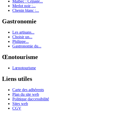
Malbec : Cépage...
Merlot noir :...
Chenin blanc :...
Gastronomie
Les artisans...
Choisir un...
Philippe...
Gastronomie du...
Œnotourisme
Lœnotourisme
Liens utiles
Carte des adhérents
Plan du site web
Politique daccessibilité
Sites web
CGV