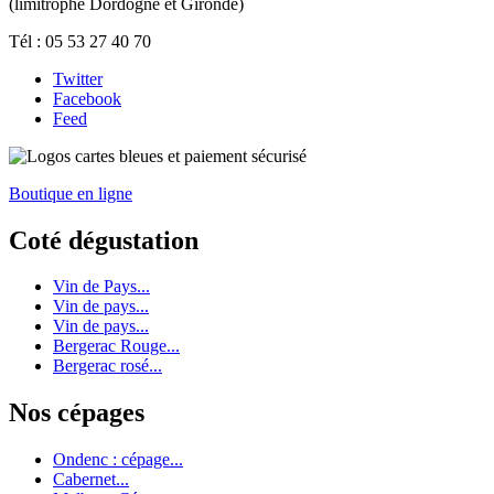
(limitrophe Dordogne et Gironde)
Tél : 05 53 27 40 70
Twitter
Facebook
Feed
Boutique en ligne
Coté dégustation
Vin de Pays...
Vin de pays...
Vin de pays...
Bergerac Rouge...
Bergerac rosé...
Nos cépages
Ondenc : cépage...
Cabernet...