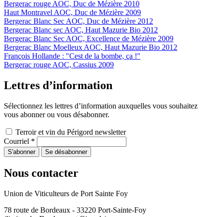
Bergerac rouge AOC, Duc de Mézière 2010
Haut Montravel AOC, Duc de Mézière 2009
Bergerac Blanc Sec AOC, Duc de Mézière 2012
Bergerac Blanc sec AOC, Haut Mazurie Bio 2012
Bergerac Blanc Sec AOC, Excellence de Mézière 2009
Bergerac Blanc Moelleux AOC, Haut Mazurie Bio 2012
François Hollande : "Cest de la bombe, ça !"
Bergerac rouge AOC, Cassius 2009
Lettres d’information
Sélectionnez les lettres d’information auxquelles vous souhaitez
vous abonner ou vous désabonner.
Terroir et vin du Périgord newsletter
Courriel
*
Nous contacter
Union de Viticulteurs de Port Sainte Foy
78 route de Bordeaux - 33220 Port-Sainte-Foy