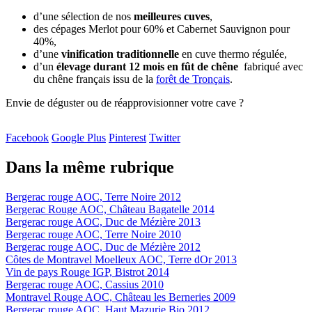
d’une sélection de nos
meilleures cuves
,
des cépages Merlot pour 60% et Cabernet Sauvignon pour
40%,
d’une
vinification traditionnelle
en cuve thermo régulée,
d’un
élevage durant 12 mois en fût de chêne
fabriqué avec
du chêne français issu de la
forêt de Tronçais
.
Envie de déguster ou de réapprovisionner votre cave ?
Facebook
Google Plus
Pinterest
Twitter
Dans la même rubrique
Bergerac rouge AOC, Terre Noire 2012
Bergerac Rouge AOC, Château Bagatelle 2014
Bergerac rouge AOC, Duc de Mézière 2013
Bergerac rouge AOC, Terre Noire 2010
Bergerac rouge AOC, Duc de Mézière 2012
Côtes de Montravel Moelleux AOC, Terre dOr 2013
Vin de pays Rouge IGP, Bistrot 2014
Bergerac rouge AOC, Cassius 2010
Montravel Rouge AOC, Château les Berneries 2009
Bergerac rouge AOC, Haut Mazurie Bio 2012