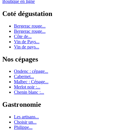
Boutique en ligne
Coté dégustation
Bergerac rouge...
Bergerac rouge...
Côte de...
Vin de Pays...
Vin de pays...
Nos cépages
Ondenc : cépage...
Cabernet...
Malbec : Cépage...
Merlot noir :...
Chenin blanc :...
Gastronomie
Les artisans...
Choisir un...
Philippe...