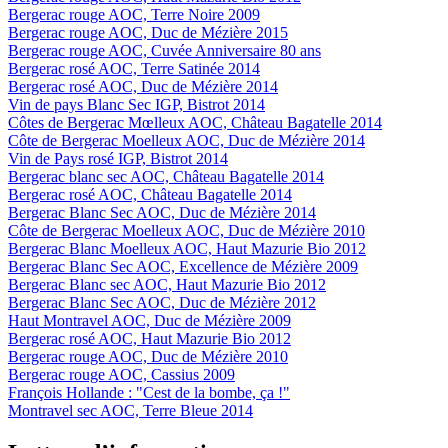
Bergerac rouge AOC, Terre Noire 2009
Bergerac rouge AOC, Duc de Mézière 2015
Bergerac rouge AOC, Cuvée Anniversaire 80 ans
Bergerac rosé AOC, Terre Satinée 2014
Bergerac rosé AOC, Duc de Mézière 2014
Vin de pays Blanc Sec IGP, Bistrot 2014
Côtes de Bergerac Mœlleux AOC, Château Bagatelle 2014
Côte de Bergerac Moelleux AOC, Duc de Mézière 2014
Vin de Pays rosé IGP, Bistrot 2014
Bergerac blanc sec AOC, Château Bagatelle 2014
Bergerac rosé AOC, Château Bagatelle 2014
Bergerac Blanc Sec AOC, Duc de Mézière 2014
Côte de Bergerac Moelleux AOC, Duc de Mézière 2010
Bergerac Blanc Moelleux AOC, Haut Mazurie Bio 2012
Bergerac Blanc Sec AOC, Excellence de Mézière 2009
Bergerac Blanc sec AOC, Haut Mazurie Bio 2012
Bergerac Blanc Sec AOC, Duc de Mézière 2012
Haut Montravel AOC, Duc de Mézière 2009
Bergerac rosé AOC, Haut Mazurie Bio 2012
Bergerac rouge AOC, Duc de Mézière 2010
Bergerac rouge AOC, Cassius 2009
François Hollande : "Cest de la bombe, ça !"
Montravel sec AOC, Terre Bleue 2014